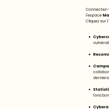
Connectez-
l'espace 
Ma
Cliquez sur l
Cybercu
vulnérab
Recomm
Campag
collabor
derniers
Statist
fonction
Cybera