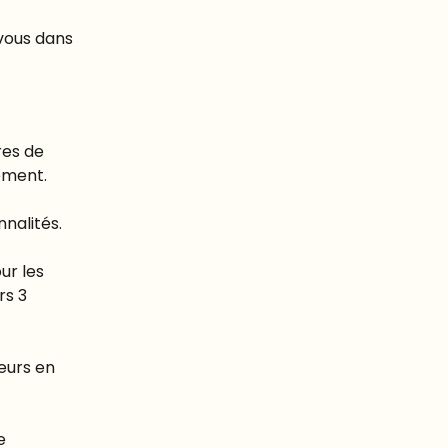
vous dans 
res de 
uement.
nnalités.
r les 
rs 3 
eurs en 
e 